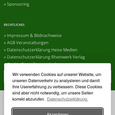
» Sponsoring
RECHTLICHES
» Impressum & Bildnachweise
» AGB Veranstaltungen
» Datenschutzerklärung Heise Medien
» Datenschutzerklärung Rheinwerk Verlag
» Cookie-Einstellungen ändern
Wir verwenden Cookies auf unserer Website, um
» Vertrag widerrufen
unseren Datenverkehr zu analysieren und damit
ihre Usererfahrung zu verbessern. Diese Cookies
sind aber nicht notwendig, um unsere Seiten
korrekt abzurufen.
Datenschutzerklärung.
VERANSTALTER:
Akzeptieren