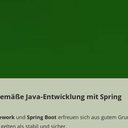
gemäße Java-Entwicklung mit Spring
ework
und
Spring Boot
erfreuen sich aus gutem Gru
 gelten als stabil und sicher.