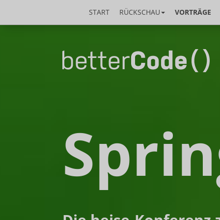
START
RÜCKSCHAU
VORTRÄGE
Sprin
Die heise-Konferenz 