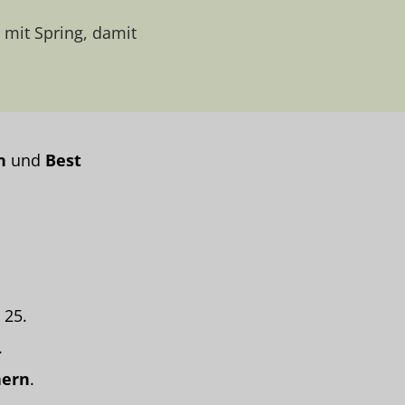
 mit Spring, damit
n
und
Best
 25.
.
nern
.