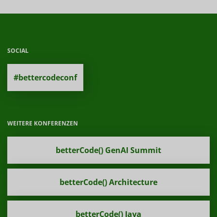
SOCIAL
#bettercodeconf
WEITERE KONFERENZEN
betterCode() GenAI Summit
betterCode() Architecture
betterCode() Java