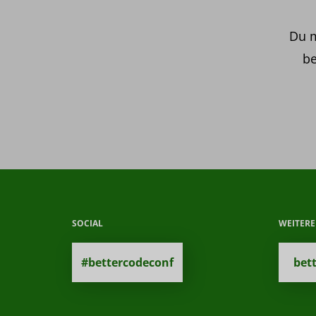
Du m
be
SOCIAL
WEITER
#bettercodeconf
bet