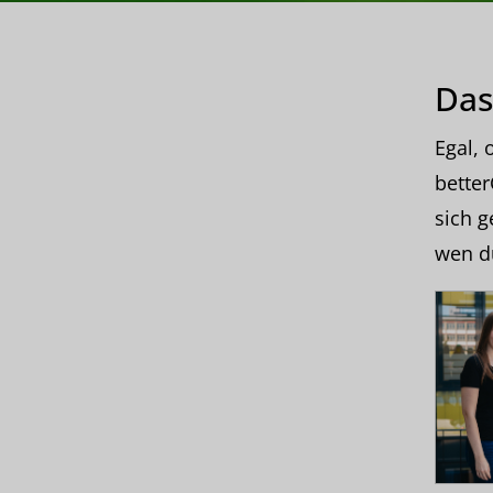
Das
Egal, 
better
sich g
wen d