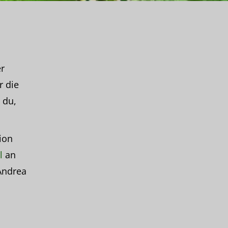
r
r die
 du,
ion
l
an
Andrea