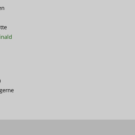
en
tte
inald
)
r gerne