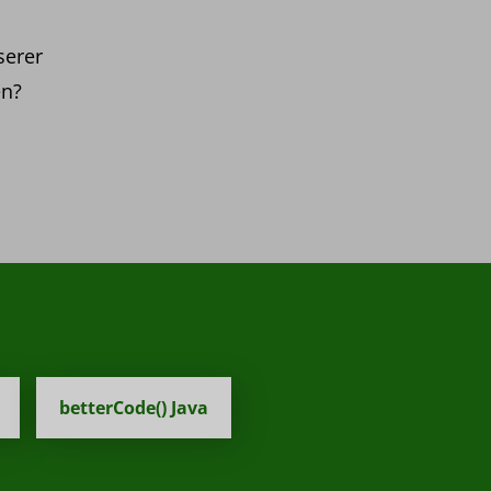
serer
en?
betterCode() Java