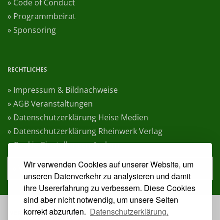
» Code of Conduct
» Programmbeirat
» Sponsoring
RECHTLICHES
» Impressum & Bildnachweise
» AGB Veranstaltungen
» Datenschutzerklärung Heise Medien
» Datenschutzerklärung Rheinwerk Verlag
» Cookie-Einstellungen ändern
Wir verwenden Cookies auf unserer Website, um
» Vertrag widerrufen
unseren Datenverkehr zu analysieren und damit
ihre Usererfahrung zu verbessern. Diese Cookies
sind aber nicht notwendig, um unsere Seiten
korrekt abzurufen.
Datenschutzerklärung.
VERANSTALTER: