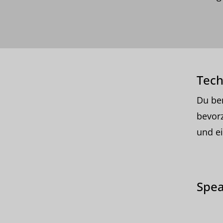
Tech
Du ben
bevorz
und ei
Spea