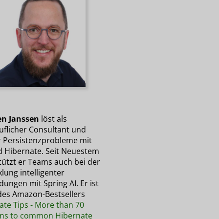
n Janssen
löst als
uflicher Consultant und
r Persistenzprobleme mit
d Hibernate. Seit Neuestem
tützt er Teams auch bei der
lung intelligenter
ungen mit Spring AI. Er ist
des Amazon-Bestsellers
ate Tips - More than 70
ons to common Hibernate