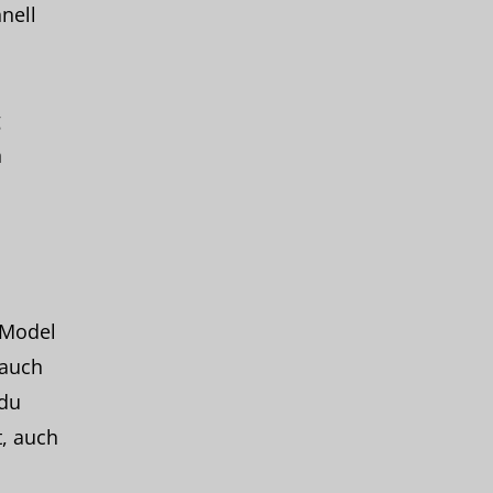
nell
g
n
m Model
 auch
 du
, auch