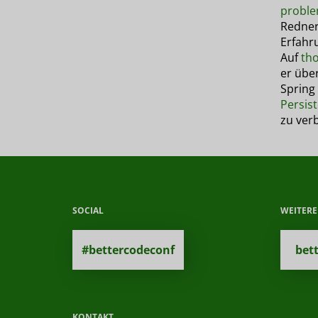
probl
Redner
Erfahr
Auf
th
er übe
Spring 
Persis
zu ver
SOCIAL
WEITER
#bettercodeconf
bet
KONTAKT