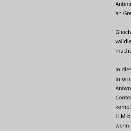
Anbind
an Gr
Gleich
validi
macht 
In die
Inform
Antwor
Contex
kompl
LLM-ba
wenn b