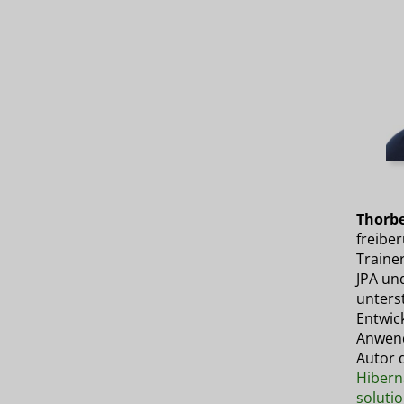
Thorbe
freiber
Traine
JPA un
unters
Entwick
Anwend
Autor 
Hibern
soluti