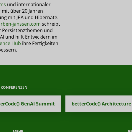
ems
und internationaler
 mit über 20 Jahren
ung mit JPA und Hibernate.
orben-janssen.com
schreibt
r Persistenzthemen und
AI und hilft Entwicklern im
tence Hub
ihre Fertigkeiten
bessern.
E KONFERENZEN
terCode() GenAI Summit
betterCode() Architecture
MEHR
R