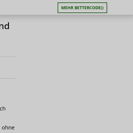
MEHR BETTERCODE()
und
och
d ohne