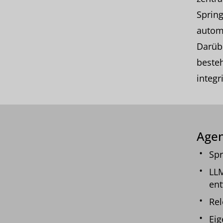
Spring
automa
Darübe
beste
integr
Age
Spr
LLM
ent
Rel
Eig