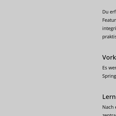
Du er
Featur
integr
prakti
Vork
Es wer
Spring
Lern
Nach e
zentra