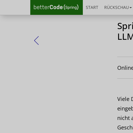
START
RÜCKSCHAU
Spr
LLM
Zurück
Online
Viele 
eingeb
nicht 
Gesch