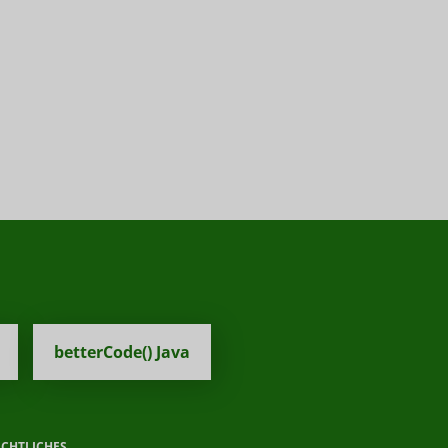
betterCode() Java
ECHTLICHES